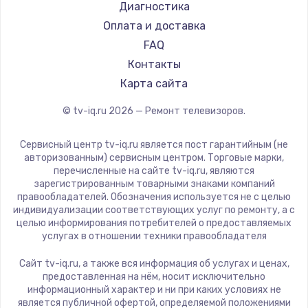
Hyundai
Диагностика
Замена видеокарты
Doffler
Оплата и доставка
1600 руб.
Hiper
FAQ
Заказать
Grundig
Контакты
HITACHI
Карта сайта
Ремонт разъема питания
Konka
© tv-iq.ru
2026
— Ремонт телевизоров.
880 руб.
RED solution
Thomson
Заказать
Сервисный центр tv-iq.ru является пост гарантийным (не
Yandex
авторизованным) сервисным центром. Торговые марки,
перечисленные на сайте tv-iq.ru, являются
Замена видеочипа
National
зарегистрированным товарными знаками компаний
2745 руб.
iFFALCON
правообладателей. Обозначения используется не с целью
индивидуализации соответствующих услуг по ремонту, а с
Tuvio
Заказать
целью информирования потребителей о предоставляемых
Nord
услугах в отношении техники правообладателя
Замена северного моста
Carrera
Сайт tv-iq.ru, а также вся информация об услугах и ценах,
BenQ
2600 руб.
предоставленная на нём, носит исключительно
информационный характер и ни при каких условиях не
Заказать
является публичной офертой, определяемой положениями