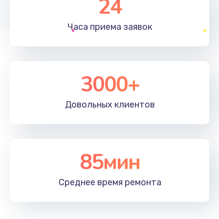
24
1830 руб.
Часа приема
заявок
Заказать
Устранение ошибок
2000 руб.
3000+
Заказать
Довольных
клиентов
Ремонт после залития
2100 руб.
Заказать
85мин
Ремонт электроплаты
Среднее время
ремонта
1400 руб.
Заказать