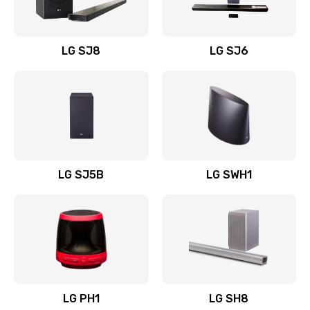
Заказать
Восстановление после заклинивания
LG SJ8
LG SJ6
1400 руб.
Заказать
Восстановление после залития
1500 руб.
Заказать
LG SJ5B
LG SWH1
Замена фильтра
1500 руб.
Заказать
Ремонт корпуса
LG PH1
LG SH8
1400 руб.