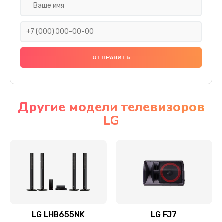
Ремонт платы электроники
1400 руб.
Заказать
Прошивка
1500 руб.
Заказать
Другие модели телевизоров
LG
Ремонт механики привода
1500 руб.
Заказать
Ремонт / замена кнопок, клавиш, индикаторов,
разъемов
1550 руб.
LG LHB655NK
LG FJ7
Заказать