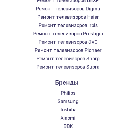
Ремонт телевизоров DEXP
890 руб.
Ремонт телевизоров Digma
Заказать
Ремонт телевизоров Haier
Ремонт телевизоров Irbis
Замена микросхемы NFC
Ремонт телевизоров Prestigio
1100 руб.
Ремонт телевизоров JVC
Ремонт телевизоров Pioneer
Заказать
Ремонт телевизоров Sharp
Замена шим-контроллера
Ремонт телевизоров Supra
3900 руб.
Ремонт телевизоров Aiwa
Бренды
Ремонт телевизоров Hisense
Заказать
Ремонт телевизоров Daewoo
Philips
Настройка Wi-Fi
Ремонт телевизоров Centek
Samsung
Ремонт телевизоров Telefunken
1030 руб.
Toshiba
Ремонт телевизоров Hyundai
Xiaomi
Заказать
Ремонт телевизоров Doffler
BBK