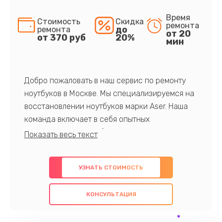
Время
Стоимость
Скидка
ремонта
до
ремонта
от 20
от 370 руб
20%
мин
Добро пожаловать в наш сервис по ремонту
ноутбуков в Москве. Мы специализируемся на
восстановлении ноутбуков марки Aser. Наша
команда включает в себя опытных
профессионалов с обширными знаниями и
многолетним опытом в данной области. Мы
предлагаем быстрый и качественный ремонт с
УЗНАТЬ СТОИМОСТЬ
использованием оригинальных компонентов, а
также гарантируем качество всех
КОНСУЛЬТАЦИЯ
проведенных работ. Наша цель - предоставить
клиентам надежное и профессиональное