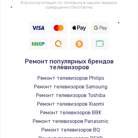
1400 руб.
Все консультации по телефону в нашем сервисе
совершенно бесплатны
Заказать
Восстановление цепи питания, пайка
880 руб.
Заказать
Ремонт популярных брендов
Программный ремонт/прошивка
телевизоров
390 руб.
Ремонт телевизоров Philips
Заказать
Ремонт телевизоров Samsung
Ремонт телевизоров Toshiba
Замена Bluetooth/Wi-Fi модуля
Ремонт телевизоров Xiaomi
800 руб.
Ремонт телевизоров BBK
Заказать
Ремонт телевизоров Panasonic
Ремонт телевизоров BQ
Замена картридера