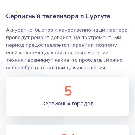
2400 руб.
Заказать
Сервисный телевизора в Сургуте
Ремонт системной платы
Аккуратно, быстро и качественно наши мастера
проведут ремонт девайса. На постремонтный
1600 руб.
период предоставляется гарантия, поэтому
Заказать
если во время дальнейшей эксплуатации
техники возникнут какие-то проблемы, можно
Снятие системных ошибок/программный ремонт
снова обратиться к нам для их решения.
1400 руб.
Заказать
5
Ремонт разъема SIM-карты
Сервисных
городов
880 руб.
Заказать
Модернизация