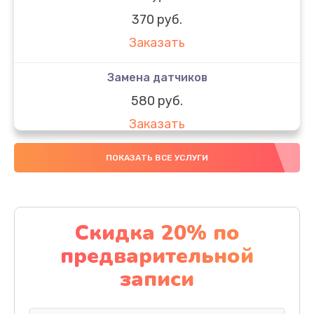
370 руб.
Заказать
Замена датчиков
580 руб.
Заказать
Комплексная чистка
ПОКАЗАТЬ ВСЕ УСЛУГИ
800 руб.
Заказать
Скидка 20% по
Замена дисплея (экрана)
предварительной
2000 руб.
записи
Заказать