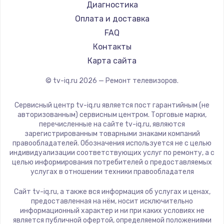
Hyundai
Диагностика
Замена видеокарты
Doffler
Оплата и доставка
1600 руб.
Hiper
FAQ
Заказать
Grundig
Контакты
HITACHI
Карта сайта
Ремонт разъема питания
Konka
© tv-iq.ru
2026
— Ремонт телевизоров.
880 руб.
RED solution
Thomson
Заказать
Сервисный центр tv-iq.ru является пост гарантийным (не
Yandex
авторизованным) сервисным центром. Торговые марки,
перечисленные на сайте tv-iq.ru, являются
Замена видеочипа
National
зарегистрированным товарными знаками компаний
2745 руб.
iFFALCON
правообладателей. Обозначения используется не с целью
индивидуализации соответствующих услуг по ремонту, а с
Tuvio
Заказать
целью информирования потребителей о предоставляемых
Nord
услугах в отношении техники правообладателя
Замена северного моста
Carrera
Сайт tv-iq.ru, а также вся информация об услугах и ценах,
BenQ
2600 руб.
предоставленная на нём, носит исключительно
информационный характер и ни при каких условиях не
Заказать
является публичной офертой, определяемой положениями