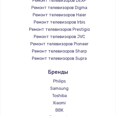
Ремонт телевизоров DEXP
890 руб.
Ремонт телевизоров Digma
Заказать
Ремонт телевизоров Haier
Ремонт телевизоров Irbis
Замена микросхемы NFC
Ремонт телевизоров Prestigio
1100 руб.
Ремонт телевизоров JVC
Ремонт телевизоров Pioneer
Заказать
Ремонт телевизоров Sharp
Замена шим-контроллера
Ремонт телевизоров Supra
3900 руб.
Ремонт телевизоров Aiwa
Бренды
Ремонт телевизоров Hisense
Заказать
Ремонт телевизоров Daewoo
Philips
Настройка Wi-Fi
Ремонт телевизоров Centek
Samsung
Ремонт телевизоров Telefunken
1030 руб.
Toshiba
Ремонт телевизоров Hyundai
Xiaomi
Заказать
Ремонт телевизоров Doffler
BBK