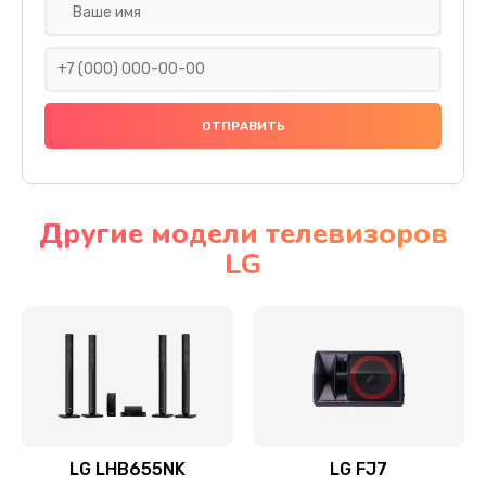
Ремонт платы электроники
1400 руб.
Заказать
Прошивка
1500 руб.
Заказать
Другие модели телевизоров
LG
Ремонт механики привода
1500 руб.
Заказать
Ремонт / замена кнопок, клавиш, индикаторов,
разъемов
1550 руб.
LG LHB655NK
LG FJ7
Заказать