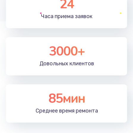
24
1830 руб.
Часа приема
заявок
Заказать
Устранение ошибок
2000 руб.
3000+
Заказать
Довольных
клиентов
Ремонт после залития
2100 руб.
Заказать
85мин
Ремонт электроплаты
Среднее время
ремонта
1400 руб.
Заказать