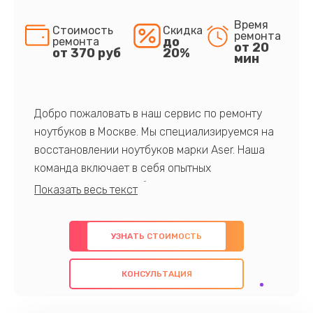
Время
Стоимость
Скидка
ремонта
до
ремонта
от 20
от 370 руб
20%
мин
Добро пожаловать в наш сервис по ремонту
ноутбуков в Москве. Мы специализируемся на
восстановлении ноутбуков марки Aser. Наша
команда включает в себя опытных
профессионалов с обширными знаниями и
многолетним опытом в данной области. Мы
предлагаем быстрый и качественный ремонт с
УЗНАТЬ СТОИМОСТЬ
использованием оригинальных компонентов, а
также гарантируем качество всех
КОНСУЛЬТАЦИЯ
проведенных работ. Наша цель - предоставить
клиентам надежное и профессиональное