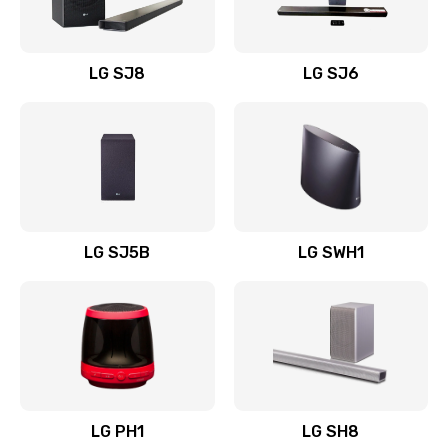
Заказать
Восстановление после заклинивания
LG SJ8
LG SJ6
1400 руб.
Заказать
Восстановление после залития
1500 руб.
Заказать
LG SJ5B
LG SWH1
Замена фильтра
1500 руб.
Заказать
Ремонт корпуса
LG PH1
LG SH8
1400 руб.