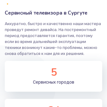
2400 руб.
Заказать
Сервисный телевизора в Сургуте
Ремонт системной платы
Аккуратно, быстро и качественно наши мастера
проведут ремонт девайса. На постремонтный
1600 руб.
период предоставляется гарантия, поэтому
Заказать
если во время дальнейшей эксплуатации
техники возникнут какие-то проблемы, можно
Снятие системных ошибок/программный ремонт
снова обратиться к нам для их решения.
1400 руб.
Заказать
5
Ремонт разъема SIM-карты
Сервисных
городов
880 руб.
Заказать
Модернизация