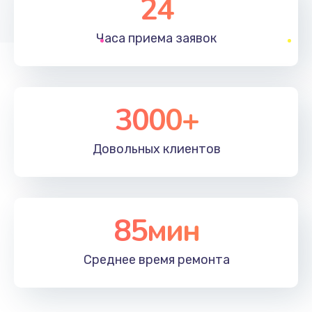
24
1830 руб.
Часа приема
заявок
Заказать
Устранение ошибок
2000 руб.
3000+
Заказать
Довольных
клиентов
Ремонт после залития
2100 руб.
Заказать
85мин
Ремонт электроплаты
Среднее время
ремонта
1400 руб.
Заказать