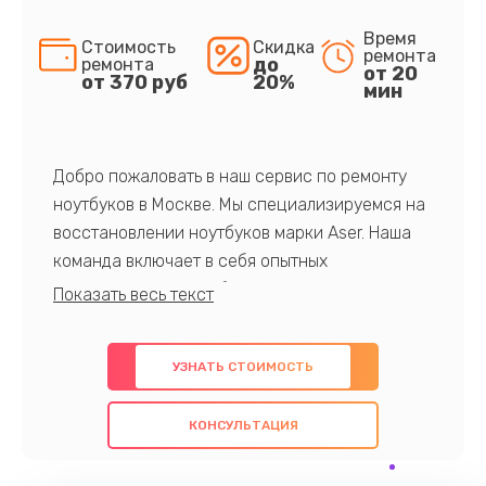
Время
Стоимость
Скидка
ремонта
до
ремонта
от 20
от 370 руб
20%
мин
Добро пожаловать в наш сервис по ремонту
ноутбуков в Москве. Мы специализируемся на
восстановлении ноутбуков марки Aser. Наша
команда включает в себя опытных
профессионалов с обширными знаниями и
многолетним опытом в данной области. Мы
предлагаем быстрый и качественный ремонт с
УЗНАТЬ СТОИМОСТЬ
использованием оригинальных компонентов, а
также гарантируем качество всех
КОНСУЛЬТАЦИЯ
проведенных работ. Наша цель - предоставить
клиентам надежное и профессиональное