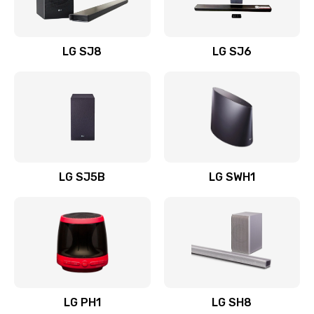
Заказать
Восстановление после заклинивания
LG SJ8
LG SJ6
1400 руб.
Заказать
Восстановление после залития
1500 руб.
Заказать
LG SJ5B
LG SWH1
Замена фильтра
1500 руб.
Заказать
Ремонт корпуса
LG PH1
LG SH8
1400 руб.