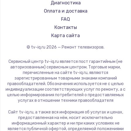
Hyundai
Диагностика
Замена видеокарты
Doffler
Оплата и доставка
1600 руб.
Hiper
FAQ
Заказать
Grundig
Контакты
HITACHI
Карта сайта
Ремонт разъема питания
Konka
© tv-iq.ru
2026
— Ремонт телевизоров.
880 руб.
RED solution
Thomson
Заказать
Сервисный центр tv-iq.ru является пост гарантийным (не
Yandex
авторизованным) сервисным центром. Торговые марки,
перечисленные на сайте tv-iq.ru, являются
Замена видеочипа
National
зарегистрированным товарными знаками компаний
2745 руб.
iFFALCON
правообладателей. Обозначения используется не с целью
индивидуализации соответствующих услуг по ремонту, а с
Tuvio
Заказать
целью информирования потребителей о предоставляемых
Nord
услугах в отношении техники правообладателя
Замена северного моста
Carrera
Сайт tv-iq.ru, а также вся информация об услугах и ценах,
BenQ
2600 руб.
предоставленная на нём, носит исключительно
информационный характер и ни при каких условиях не
Заказать
является публичной офертой, определяемой положениями