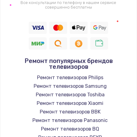
1400 руб.
Все консультации по телефону в нашем сервисе
совершенно бесплатны
Заказать
Восстановление цепи питания, пайка
880 руб.
Заказать
Ремонт популярных брендов
Программный ремонт/прошивка
телевизоров
390 руб.
Ремонт телевизоров Philips
Заказать
Ремонт телевизоров Samsung
Ремонт телевизоров Toshiba
Замена Bluetooth/Wi-Fi модуля
Ремонт телевизоров Xiaomi
800 руб.
Ремонт телевизоров BBK
Заказать
Ремонт телевизоров Panasonic
Ремонт телевизоров BQ
Замена картридера