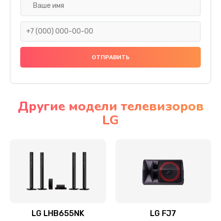
Ремонт платы электроники
1400 руб.
Заказать
Прошивка
1500 руб.
Заказать
Другие модели телевизоров
LG
Ремонт механики привода
1500 руб.
Заказать
Ремонт / замена кнопок, клавиш, индикаторов,
разъемов
1550 руб.
LG LHB655NK
LG FJ7
Заказать