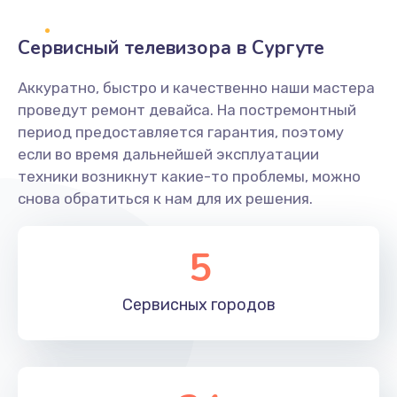
2400 руб.
Заказать
Сервисный телевизора в Сургуте
Ремонт системной платы
Аккуратно, быстро и качественно наши мастера
проведут ремонт девайса. На постремонтный
1600 руб.
период предоставляется гарантия, поэтому
Заказать
если во время дальнейшей эксплуатации
техники возникнут какие-то проблемы, можно
Снятие системных ошибок/программный ремонт
снова обратиться к нам для их решения.
1400 руб.
Заказать
5
Ремонт разъема SIM-карты
Сервисных
городов
880 руб.
Заказать
Модернизация