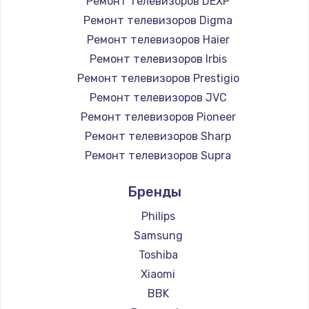
Ремонт телевизоров DEXP
890 руб.
Ремонт телевизоров Digma
Заказать
Ремонт телевизоров Haier
Ремонт телевизоров Irbis
Замена микросхемы NFC
Ремонт телевизоров Prestigio
1100 руб.
Ремонт телевизоров JVC
Ремонт телевизоров Pioneer
Заказать
Ремонт телевизоров Sharp
Замена шим-контроллера
Ремонт телевизоров Supra
3900 руб.
Ремонт телевизоров Aiwa
Бренды
Ремонт телевизоров Hisense
Заказать
Ремонт телевизоров Daewoo
Philips
Настройка Wi-Fi
Ремонт телевизоров Centek
Samsung
Ремонт телевизоров Telefunken
1030 руб.
Toshiba
Ремонт телевизоров Hyundai
Xiaomi
Заказать
Ремонт телевизоров Doffler
BBK