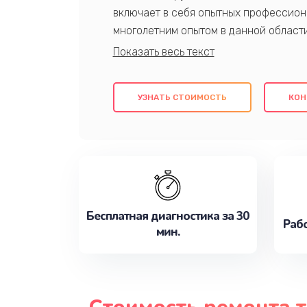
включает в себя опытных профессион
многолетним опытом в данной област
качественный ремонт с использовани
гарантируем качество всех проведенн
клиентам надежное и профессиональн
УЗНАТЬ СТОИМОСТЬ
КОН
потребности наилучшим образом. Не 
сейчас!
Бесплатная диагностика за 30
Рабо
мин.