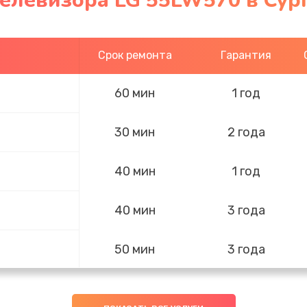
елевизора LG 55LW570 в Сур
Срок ремонта
Гарантия
60 мин
1 год
30 мин
2 года
40 мин
1 год
40 мин
3 года
50 мин
3 года
20 мин
3 года