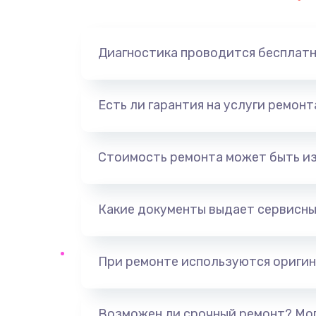
Замена динамика
Диагностика проводится бесплат
Замена корпуса
Замена аккумулятора
Есть ли гарантия на услуги ремон
Замена разъема
Стоимость ремонта может быть и
Ремонт платы
Какие документы выдает сервисны
Не включается
Нет звука
При ремонте используются оригин
Не видит флешку
Возможен ли срочный ремонт? Мог