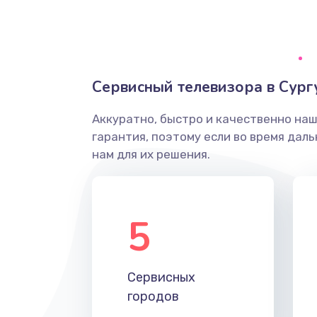
Ремонт системной платы
Снятие системных ошибок/про
Сервисный телевизора в Сург
ремонт
Аккуратно, быстро и качественно на
Ремонт разъема SIM-карты
гарантия, поэтому если во время дал
нам для их решения.
Модернизация
Устранение ошибок
5
Ремонт после залития
Сервисных
Ремонт электроплаты
городов