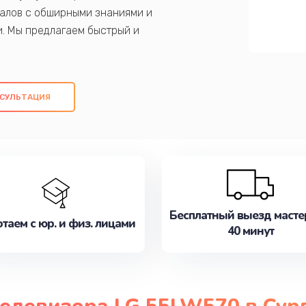
алов с обширными знаниями и
и. Мы предлагаем быстрый и
ем оригинальных компонентов, а также
ых работ. Наша цель - предоставить
ое обслуживание, удовлетворяя их
СУЛЬТАЦИЯ
медлите записаться на ремонт уже
Бесплатный выезд масте
таем с юр. и физ. лицами
40 минут