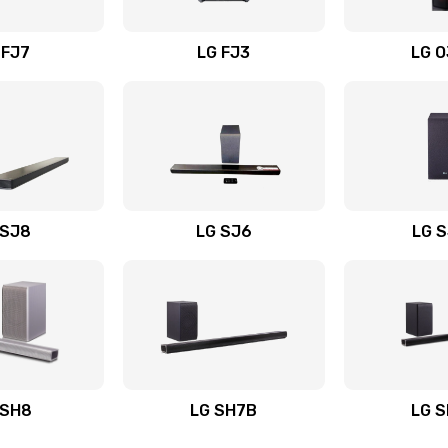
вания
50 мин
3 года
 FJ7
LG FJ3
LG 
50 мин
3 года
30 мин
1 год
50 мин
1 год
 SJ8
LG SJ6
LG 
ьного
40 мин
2 года
50 мин
3 года
авления
60 мин
3 года
 SH8
LG SH7B
LG 
20 мин
3 года