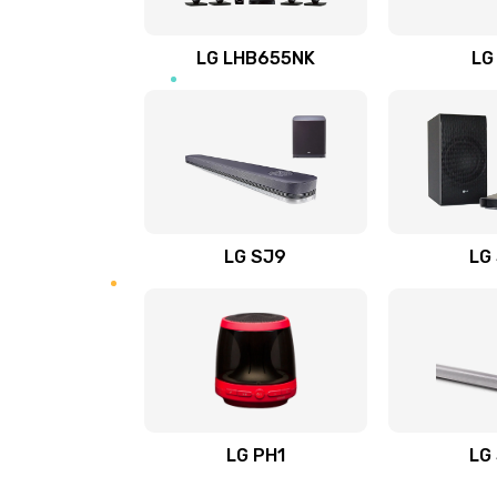
Восстановление после заклини
LG LHB655NK
LG
Восстановление после залития
Замена фильтра
Ремонт корпуса
LG SJ9
LG
Полная профилактика вертикал
пылесоса
Пайка конденсаторов
Ремонт электронного блока упр
LG PH1
LG
Ремонт или замена двигателя