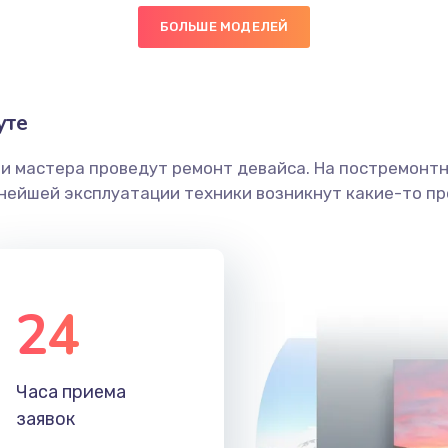
БОЛЬШЕ МОДЕЛЕЙ
40 мин
2 года
граммный
30 мин
2 года
уте
ши мастера проведут ремонт девайса. На постремонт
30 мин
1 год
ьнейшей эксплуатации техники возникнут какие-то пр
50 мин
1 год
60 мин
3 года
24
20 мин
2 года
Часа приема
60 мин
2 года
заявок