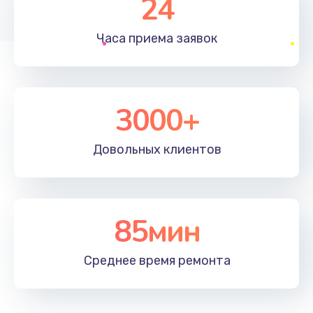
24
1830 руб.
Часа приема
заявок
Заказать
Устранение ошибок
2000 руб.
3000+
Заказать
Довольных
клиентов
Ремонт после залития
2100 руб.
Заказать
85мин
Ремонт электроплаты
Среднее время
ремонта
1400 руб.
Заказать