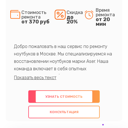
Время
Стоимость
Скидка
ремонта
до
ремонта
от 20
от 370 руб
20%
мин
Добро пожаловать в наш сервис по ремонту
ноутбуков в Москве. Мы специализируемся на
восстановлении ноутбуков марки Aser. Наша
команда включает в себя опытных
профессионалов с обширными знаниями и
многолетним опытом в данной области. Мы
предлагаем быстрый и качественный ремонт с
УЗНАТЬ СТОИМОСТЬ
использованием оригинальных компонентов, а
также гарантируем качество всех
КОНСУЛЬТАЦИЯ
проведенных работ. Наша цель - предоставить
клиентам надежное и профессиональное