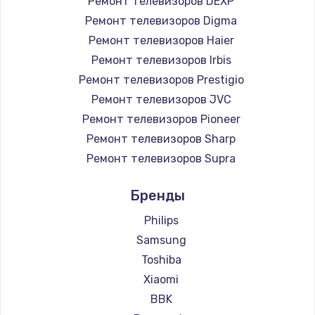
Ремонт телевизоров DEXP
890 руб.
Ремонт телевизоров Digma
Заказать
Ремонт телевизоров Haier
Ремонт телевизоров Irbis
Замена микросхемы NFC
Ремонт телевизоров Prestigio
1100 руб.
Ремонт телевизоров JVC
Ремонт телевизоров Pioneer
Заказать
Ремонт телевизоров Sharp
Замена шим-контроллера
Ремонт телевизоров Supra
3900 руб.
Ремонт телевизоров Aiwa
Бренды
Ремонт телевизоров Hisense
Заказать
Ремонт телевизоров Daewoo
Philips
Настройка Wi-Fi
Ремонт телевизоров Centek
Samsung
Ремонт телевизоров Telefunken
1030 руб.
Toshiba
Ремонт телевизоров Hyundai
Xiaomi
Заказать
Ремонт телевизоров Doffler
BBK