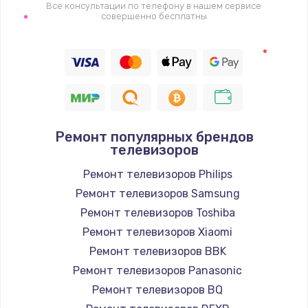
1400 руб.
Все консультации по телефону в нашем сервисе
совершенно бесплатны
Заказать
Восстановление цепи питания, пайка
880 руб.
Заказать
Ремонт популярных брендов
Программный ремонт/прошивка
телевизоров
390 руб.
Ремонт телевизоров Philips
Заказать
Ремонт телевизоров Samsung
Ремонт телевизоров Toshiba
Замена Bluetooth/Wi-Fi модуля
Ремонт телевизоров Xiaomi
800 руб.
Ремонт телевизоров BBK
Заказать
Ремонт телевизоров Panasonic
Ремонт телевизоров BQ
Замена картридера