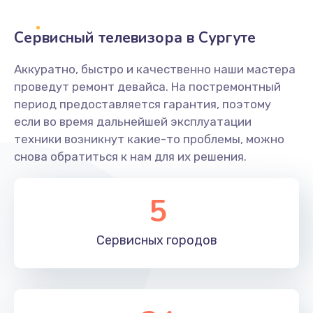
2400 руб.
Заказать
Сервисный телевизора в Сургуте
Ремонт системной платы
Аккуратно, быстро и качественно наши мастера
проведут ремонт девайса. На постремонтный
1600 руб.
период предоставляется гарантия, поэтому
Заказать
если во время дальнейшей эксплуатации
техники возникнут какие-то проблемы, можно
Снятие системных ошибок/программный ремонт
снова обратиться к нам для их решения.
1400 руб.
Заказать
5
Ремонт разъема SIM-карты
Сервисных
городов
880 руб.
Заказать
Модернизация