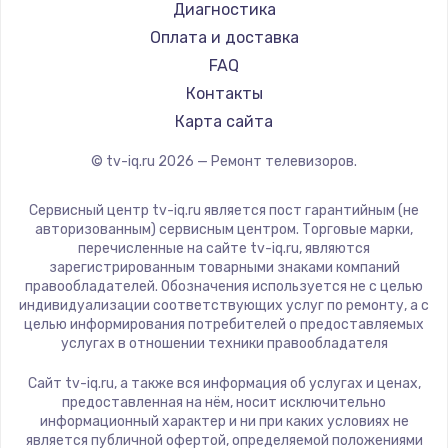
Hyundai
Диагностика
Замена видеокарты
Doffler
Оплата и доставка
1600 руб.
Hiper
FAQ
Заказать
Grundig
Контакты
HITACHI
Карта сайта
Ремонт разъема питания
Konka
© tv-iq.ru
2026
— Ремонт телевизоров.
880 руб.
RED solution
Thomson
Заказать
Сервисный центр tv-iq.ru является пост гарантийным (не
Yandex
авторизованным) сервисным центром. Торговые марки,
перечисленные на сайте tv-iq.ru, являются
Замена видеочипа
National
зарегистрированным товарными знаками компаний
2745 руб.
iFFALCON
правообладателей. Обозначения используется не с целью
индивидуализации соответствующих услуг по ремонту, а с
Tuvio
Заказать
целью информирования потребителей о предоставляемых
Nord
услугах в отношении техники правообладателя
Замена северного моста
Carrera
Сайт tv-iq.ru, а также вся информация об услугах и ценах,
BenQ
2600 руб.
предоставленная на нём, носит исключительно
информационный характер и ни при каких условиях не
Заказать
является публичной офертой, определяемой положениями