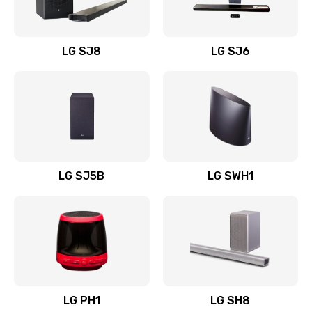
Заказать
Восстановление после заклинивания
LG SJ8
LG SJ6
1400 руб.
Заказать
Восстановление после залития
1500 руб.
Заказать
LG SJ5B
LG SWH1
Замена фильтра
1500 руб.
Заказать
Ремонт корпуса
LG PH1
LG SH8
1400 руб.