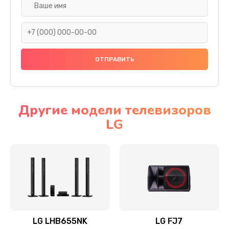
Ремонт платы электроники
1400 руб.
Заказать
Прошивка
1500 руб.
Заказать
Другие модели телевизоров
LG
Ремонт механики привода
1500 руб.
Заказать
Ремонт / замена кнопок, клавиш, индикаторов,
разъемов
1550 руб.
LG LHB655NK
LG FJ7
Заказать