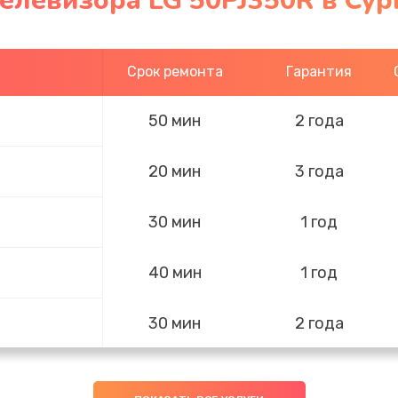
елевизора LG 50PJ350R в Сур
Срок ремонта
Гарантия
50 мин
2 года
20 мин
3 года
30 мин
1 год
40 мин
1 год
30 мин
2 года
60 мин
3 года