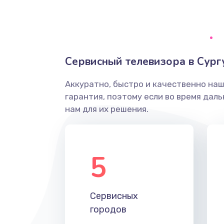
Ремонт системной платы
Снятие системных ошибок/про
Сервисный телевизора в Сург
ремонт
Аккуратно, быстро и качественно на
Ремонт разъема SIM-карты
гарантия, поэтому если во время дал
нам для их решения.
Модернизация
Устранение ошибок
5
Ремонт после залития
Сервисных
Ремонт электроплаты
городов