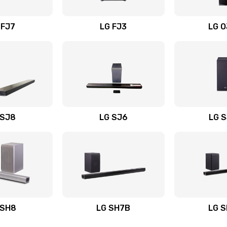
вания
50 мин
2 года
 FJ7
LG FJ3
LG 
40 мин
1 год
40 мин
2 года
60 мин
3 года
 SJ8
LG SJ6
LG 
ьного
40 мин
2 года
20 мин
1 год
авления
20 мин
3 года
 SH8
LG SH7B
LG 
30 мин
1 год