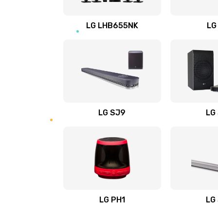
Восстановление после заклини
LG LHB655NK
LG
Восстановление после залития
Замена фильтра
Ремонт корпуса
LG SJ9
LG
Полная профилактика вертикал
пылесоса
Пайка конденсаторов
Ремонт электронного блока упр
LG PH1
LG
Ремонт или замена двигателя