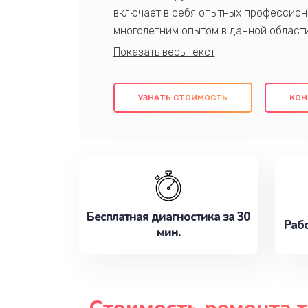
включает в себя опытных профессион
многолетним опытом в данной област
качественный ремонт с использовани
гарантируем качество всех проведенн
клиентам надежное и профессиональн
УЗНАТЬ СТОИМОСТЬ
КОН
потребности наилучшим образом. Не 
сейчас!
Бесплатная диагностика за 30
Рабо
мин.