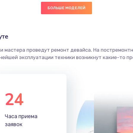
БОЛЬШЕ МОДЕЛЕЙ
50 мин
2 года
граммный
50 мин
1 год
уте
ши мастера проведут ремонт девайса. На постремонт
50 мин
1 год
ьнейшей эксплуатации техники возникнут какие-то пр
60 мин
3 года
30 мин
1 год
24
20 мин
1 год
Часа приема
20 мин
3 года
заявок