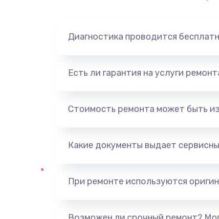
Замена динамика
Диагностика проводится бесплат
Замена корпуса
Замена аккумулятора
Есть ли гарантия на услуги ремон
Замена разъема
Стоимость ремонта может быть и
Ремонт платы
Какие документы выдает сервисны
Не включается
Нет звука
При ремонте используются оригин
Не видит флешку
Возможен ли срочный ремонт? Мог