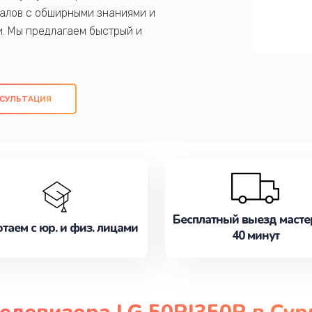
алов с обширными знаниями и
и. Мы предлагаем быстрый и
ем оригинальных компонентов, а также
ых работ. Наша цель - предоставить
ое обслуживание, удовлетворяя их
СУЛЬТАЦИЯ
медлите записаться на ремонт уже
Бесплатный выезд масте
таем с юр. и физ. лицами
40 минут