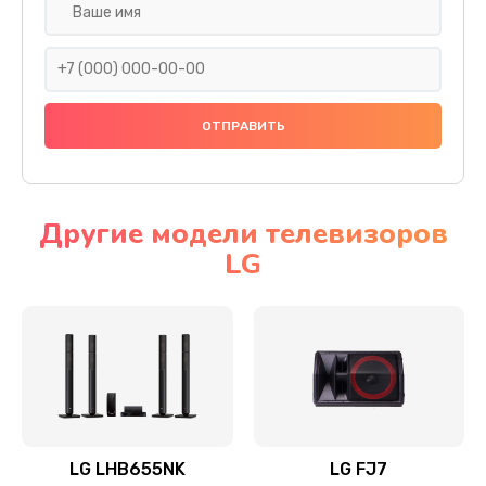
Ремонт платы электроники
1400 руб.
Заказать
Прошивка
1500 руб.
Заказать
Другие модели телевизоров
LG
Ремонт механики привода
1500 руб.
Заказать
Ремонт / замена кнопок, клавиш, индикаторов,
разъемов
1550 руб.
LG LHB655NK
LG FJ7
Заказать