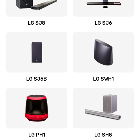
Заказать
Восстановление после заклинивания
LG SJ8
LG SJ6
1400 руб.
Заказать
Восстановление после залития
1500 руб.
Заказать
LG SJ5B
LG SWH1
Замена фильтра
1500 руб.
Заказать
Ремонт корпуса
LG PH1
LG SH8
1400 руб.