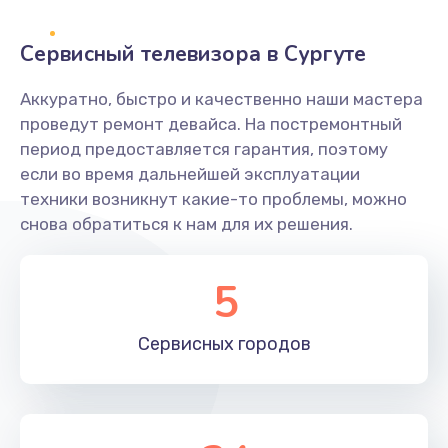
2400 руб.
Заказать
Сервисный телевизора в Сургуте
Ремонт системной платы
Аккуратно, быстро и качественно наши мастера
проведут ремонт девайса. На постремонтный
1600 руб.
период предоставляется гарантия, поэтому
Заказать
если во время дальнейшей эксплуатации
техники возникнут какие-то проблемы, можно
Снятие системных ошибок/программный ремонт
снова обратиться к нам для их решения.
1400 руб.
Заказать
5
Ремонт разъема SIM-карты
Сервисных
городов
880 руб.
Заказать
Модернизация