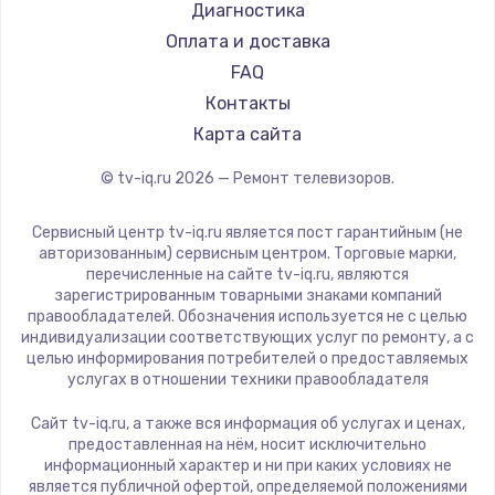
Hyundai
Диагностика
Замена видеокарты
Doffler
Оплата и доставка
1600 руб.
Hiper
FAQ
Заказать
Grundig
Контакты
HITACHI
Карта сайта
Ремонт разъема питания
Konka
© tv-iq.ru
2026
— Ремонт телевизоров.
880 руб.
RED solution
Thomson
Заказать
Сервисный центр tv-iq.ru является пост гарантийным (не
Yandex
авторизованным) сервисным центром. Торговые марки,
перечисленные на сайте tv-iq.ru, являются
Замена видеочипа
National
зарегистрированным товарными знаками компаний
2745 руб.
iFFALCON
правообладателей. Обозначения используется не с целью
индивидуализации соответствующих услуг по ремонту, а с
Tuvio
Заказать
целью информирования потребителей о предоставляемых
Nord
услугах в отношении техники правообладателя
Замена северного моста
Carrera
Сайт tv-iq.ru, а также вся информация об услугах и ценах,
BenQ
2600 руб.
предоставленная на нём, носит исключительно
информационный характер и ни при каких условиях не
Заказать
является публичной офертой, определяемой положениями