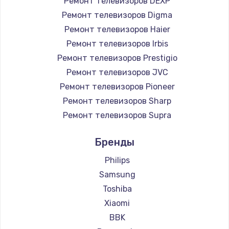
Ремонт телевизоров DEXP
890 руб.
Ремонт телевизоров Digma
Заказать
Ремонт телевизоров Haier
Ремонт телевизоров Irbis
Замена микросхемы NFC
Ремонт телевизоров Prestigio
1100 руб.
Ремонт телевизоров JVC
Ремонт телевизоров Pioneer
Заказать
Ремонт телевизоров Sharp
Замена шим-контроллера
Ремонт телевизоров Supra
3900 руб.
Ремонт телевизоров Aiwa
Бренды
Ремонт телевизоров Hisense
Заказать
Ремонт телевизоров Daewoo
Philips
Настройка Wi-Fi
Ремонт телевизоров Centek
Samsung
Ремонт телевизоров Telefunken
1030 руб.
Toshiba
Ремонт телевизоров Hyundai
Xiaomi
Заказать
Ремонт телевизоров Doffler
BBK