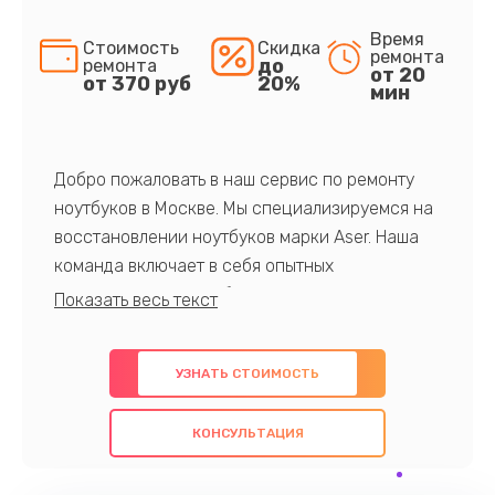
Время
Стоимость
Скидка
ремонта
до
ремонта
от 20
от 370 руб
20%
мин
Добро пожаловать в наш сервис по ремонту
ноутбуков в Москве. Мы специализируемся на
восстановлении ноутбуков марки Aser. Наша
команда включает в себя опытных
профессионалов с обширными знаниями и
многолетним опытом в данной области. Мы
предлагаем быстрый и качественный ремонт с
УЗНАТЬ СТОИМОСТЬ
использованием оригинальных компонентов, а
также гарантируем качество всех
КОНСУЛЬТАЦИЯ
проведенных работ. Наша цель - предоставить
клиентам надежное и профессиональное