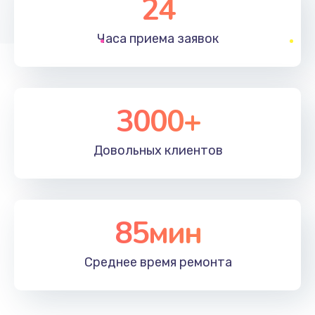
24
1830 руб.
Часа приема
заявок
Заказать
Устранение ошибок
2000 руб.
3000+
Заказать
Довольных
клиентов
Ремонт после залития
2100 руб.
Заказать
85мин
Ремонт электроплаты
Среднее время
ремонта
1400 руб.
Заказать