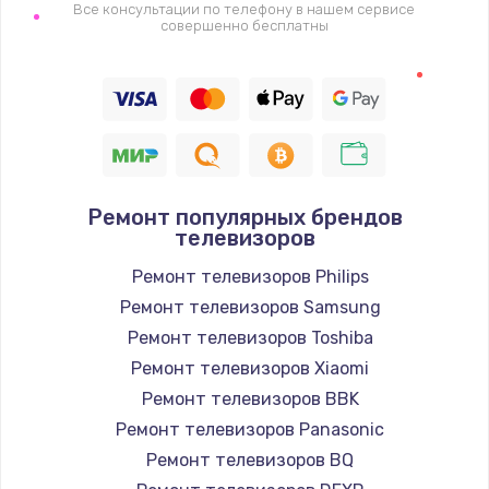
1400 руб.
Все консультации по телефону в нашем сервисе
совершенно бесплатны
Заказать
Восстановление цепи питания, пайка
880 руб.
Заказать
Ремонт популярных брендов
Программный ремонт/прошивка
телевизоров
390 руб.
Ремонт телевизоров Philips
Заказать
Ремонт телевизоров Samsung
Ремонт телевизоров Toshiba
Замена Bluetooth/Wi-Fi модуля
Ремонт телевизоров Xiaomi
800 руб.
Ремонт телевизоров BBK
Заказать
Ремонт телевизоров Panasonic
Ремонт телевизоров BQ
Замена картридера