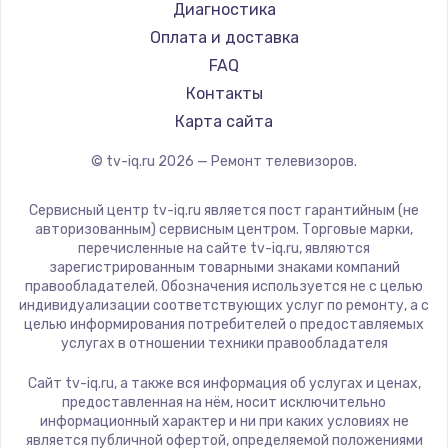
Hyundai
Диагностика
Замена видеокарты
Doffler
Оплата и доставка
1600 руб.
Hiper
FAQ
Заказать
Grundig
Контакты
HITACHI
Карта сайта
Ремонт разъема питания
Konka
© tv-iq.ru
2026
— Ремонт телевизоров.
880 руб.
RED solution
Thomson
Заказать
Сервисный центр tv-iq.ru является пост гарантийным (не
Yandex
авторизованным) сервисным центром. Торговые марки,
перечисленные на сайте tv-iq.ru, являются
Замена видеочипа
National
зарегистрированным товарными знаками компаний
2745 руб.
iFFALCON
правообладателей. Обозначения используется не с целью
индивидуализации соответствующих услуг по ремонту, а с
Tuvio
Заказать
целью информирования потребителей о предоставляемых
Nord
услугах в отношении техники правообладателя
Замена северного моста
Carrera
Сайт tv-iq.ru, а также вся информация об услугах и ценах,
BenQ
2600 руб.
предоставленная на нём, носит исключительно
информационный характер и ни при каких условиях не
Заказать
является публичной офертой, определяемой положениями