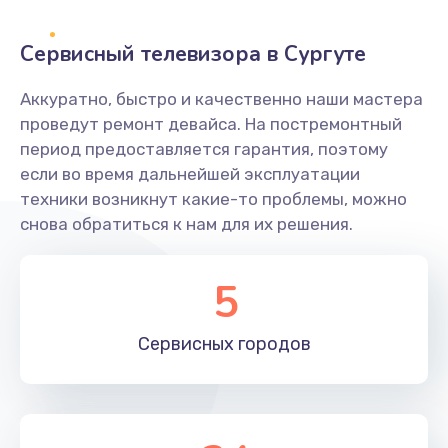
2400 руб.
Заказать
Сервисный телевизора в Сургуте
Ремонт системной платы
Аккуратно, быстро и качественно наши мастера
проведут ремонт девайса. На постремонтный
1600 руб.
период предоставляется гарантия, поэтому
Заказать
если во время дальнейшей эксплуатации
техники возникнут какие-то проблемы, можно
Снятие системных ошибок/программный ремонт
снова обратиться к нам для их решения.
1400 руб.
Заказать
5
Ремонт разъема SIM-карты
Сервисных
городов
880 руб.
Заказать
Модернизация