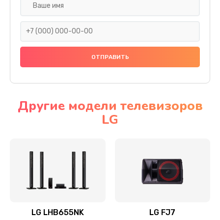
Ремонт платы электроники
1400 руб.
Заказать
Прошивка
1500 руб.
Заказать
Другие модели телевизоров
LG
Ремонт механики привода
1500 руб.
Заказать
Ремонт / замена кнопок, клавиш, индикаторов,
разъемов
1550 руб.
LG LHB655NK
LG FJ7
Заказать