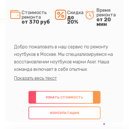
Время
Стоимость
Скидка
ремонта
до
ремонта
от 20
от 370 руб
20%
мин
Добро пожаловать в наш сервис по ремонту
ноутбуков в Москве. Мы специализируемся на
восстановлении ноутбуков марки Aser. Наша
команда включает в себя опытных
профессионалов с обширными знаниями и
многолетним опытом в данной области. Мы
предлагаем быстрый и качественный ремонт с
УЗНАТЬ СТОИМОСТЬ
использованием оригинальных компонентов, а
также гарантируем качество всех
КОНСУЛЬТАЦИЯ
проведенных работ. Наша цель - предоставить
клиентам надежное и профессиональное