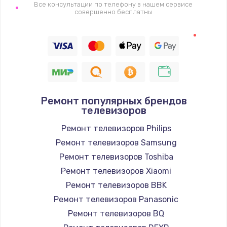
1400 руб.
Все консультации по телефону в нашем сервисе
совершенно бесплатны
Заказать
Восстановление цепи питания, пайка
880 руб.
Заказать
Ремонт популярных брендов
Программный ремонт/прошивка
телевизоров
390 руб.
Ремонт телевизоров Philips
Заказать
Ремонт телевизоров Samsung
Ремонт телевизоров Toshiba
Замена Bluetooth/Wi-Fi модуля
Ремонт телевизоров Xiaomi
800 руб.
Ремонт телевизоров BBK
Заказать
Ремонт телевизоров Panasonic
Ремонт телевизоров BQ
Замена картридера