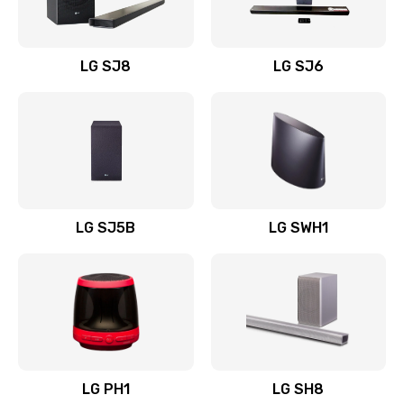
Заказать
Восстановление после заклинивания
LG SJ8
LG SJ6
1400 руб.
Заказать
Восстановление после залития
1500 руб.
Заказать
LG SJ5B
LG SWH1
Замена фильтра
1500 руб.
Заказать
Ремонт корпуса
LG PH1
LG SH8
1400 руб.