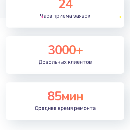
24
1830 руб.
Часа приема
заявок
Заказать
Устранение ошибок
2000 руб.
3000+
Заказать
Довольных
клиентов
Ремонт после залития
2100 руб.
Заказать
85мин
Ремонт электроплаты
Среднее время
ремонта
1400 руб.
Заказать