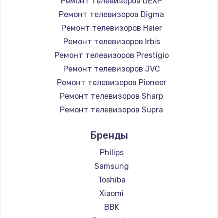
Ремонт телевизоров DEXP
890 руб.
Ремонт телевизоров Digma
Заказать
Ремонт телевизоров Haier
Ремонт телевизоров Irbis
Замена микросхемы NFC
Ремонт телевизоров Prestigio
1100 руб.
Ремонт телевизоров JVC
Ремонт телевизоров Pioneer
Заказать
Ремонт телевизоров Sharp
Замена шим-контроллера
Ремонт телевизоров Supra
3900 руб.
Ремонт телевизоров Aiwa
Бренды
Ремонт телевизоров Hisense
Заказать
Ремонт телевизоров Daewoo
Philips
Настройка Wi-Fi
Ремонт телевизоров Centek
Samsung
Ремонт телевизоров Telefunken
1030 руб.
Toshiba
Ремонт телевизоров Hyundai
Xiaomi
Заказать
Ремонт телевизоров Doffler
BBK